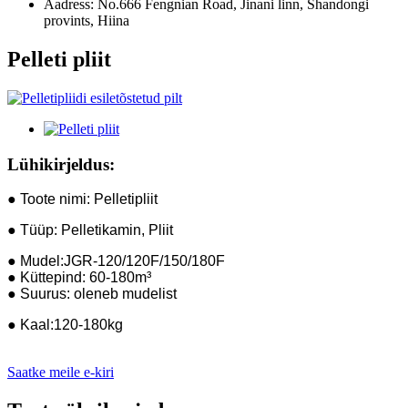
Aadress:
No.666 Fengnian Road, Jinani linn, Shandongi
provints, Hiina
Pelleti pliit
Lühikirjeldus:
● Toote nimi: Pelletipliit
● Tüüp: Pelletikamin, Pliit
● Mudel:JGR-120/120F/150/180F
● Küttepind: 60-180m³
● Suurus: oleneb mudelist
● Kaal:120-180kg
Saatke meile e-kiri