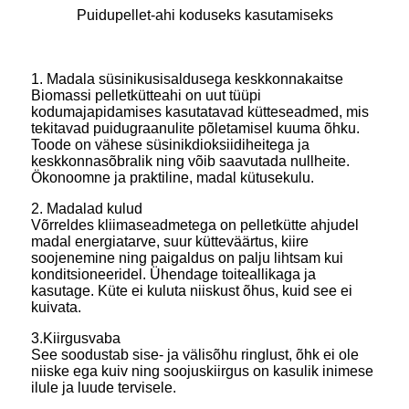
Puidupellet-ahi koduseks kasutamiseks
1. Madala süsinikusisaldusega keskkonnakaitse
Biomassi pelletkütteahi on uut tüüpi
kodumajapidamises kasutatavad kütteseadmed, mis
tekitavad puidugraanulite põletamisel kuuma õhku.
Toode on vähese süsinikdioksiidiheitega ja
keskkonnasõbralik ning võib saavutada nullheite.
Ökonoomne ja praktiline, madal kütusekulu.
2. Madalad kulud
Võrreldes kliimaseadmetega on pelletkütte ahjudel
madal energiatarve, suur kütteväärtus, kiire
soojenemine ning paigaldus on palju lihtsam kui
konditsioneeridel. Ühendage toiteallikaga ja
kasutage. Küte ei kuluta niiskust õhus, kuid see ei
kuivata.
3.Kiirgusvaba
See soodustab sise- ja välisõhu ringlust, õhk ei ole
niiske ega kuiv ning soojuskiirgus on kasulik inimese
ilule ja luude tervisele.