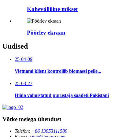
Kahevõlliline mikser
Pöörlev ekraan
Uudised
25-04-09
Vietnami klient kontrollib biomassi pelle...
25-03-27
Hiina valmistatud purustaja saadeti Pakistani
Võtke meiega ühendust
Telefon:
+86 13953111589
E-post:
rita@kingoro.com