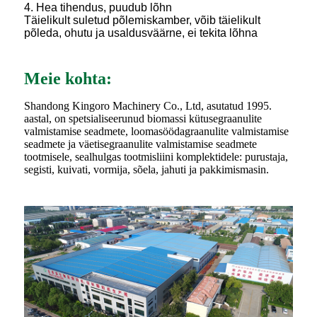
4. Hea tihendus, puudub lõhn
Täielikult suletud põlemiskamber, võib täielikult
põleda, ohutu ja usaldusväärne, ei tekita lõhna
Meie kohta:
Shandong Kingoro Machinery Co., Ltd, asutatud 1995.
aastal, on spetsialiseerunud biomassi kütusegraanulite
valmistamise seadmete, loomasöödagraanulite valmistamise
seadmete ja väetisegraanulite valmistamise seadmete
tootmisele, sealhulgas tootmisliini komplektidele: purustaja,
segisti, kuivati, vormija, sõela, jahuti ja pakkimismasin.