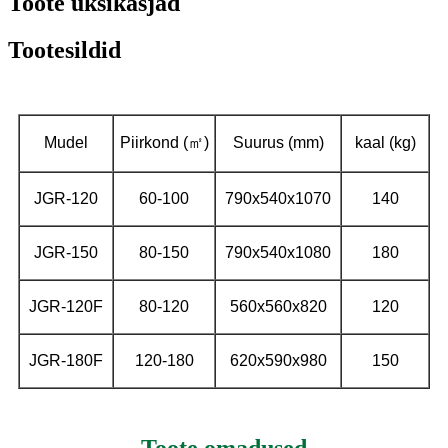
Toote üksikasjad
Tootesildid
Mudel
Piirkond (㎡)
Suurus (mm)
kaal (kg)
JGR-120
60-100
790x540x1070
140
JGR-150
80-150
790x540x1080
180
JGR-120F
80-120
560x560x820
120
JGR-180F
120-180
620x590x980
150