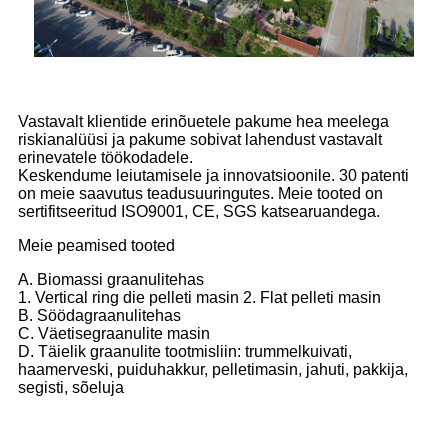
Vastavalt klientide erinõuetele pakume hea meelega
riskianalüüsi ja pakume sobivat lahendust vastavalt
erinevatele töökodadele.
Keskendume leiutamisele ja innovatsioonile. 30 patenti
on meie saavutus teadusuuringutes. Meie tooted on
sertifitseeritud ISO9001, CE, SGS katsearuandega.
Meie peamised tooted
A. Biomassi graanulitehas
1. Vertical ring die pelleti masin 2. Flat pelleti masin
B. Söödagraanulitehas
C. Väetisegraanulite masin
D. Täielik graanulite tootmisliin: trummelkuivati,
haamerveski, puiduhakkur, pelletimasin, jahuti, pakkija,
segisti, sõeluja