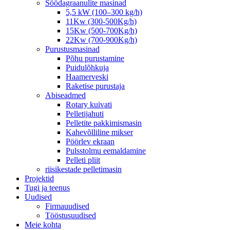
Söödagraanulite masinad
5,5 kW (100–300 kg/h)
11Kw (300-500Kg/h)
15Kw (500-700Kg/h)
22Kw (700-900Kg/h)
Purustusmasinad
Põhu purustamine
Puidulõhkuja
Haamerveski
Raketise purustaja
Abiseadmed
Rotary kuivati
Pelletijahuti
Pelletite pakkimismasin
Kahevõlliline mikser
Pöörlev ekraan
Pulsstolmu eemaldamine
Pelleti pliit
riisikestade pelletimasin
Projektid
Tugi ja teenus
Uudised
Firmauudised
Tööstusuudised
Meie kohta