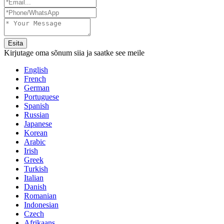
Esita
Kirjutage oma sõnum siia ja saatke see meile
English
French
German
Portuguese
Spanish
Russian
Japanese
Korean
Arabic
Irish
Greek
Turkish
Italian
Danish
Romanian
Indonesian
Czech
Afrikaans