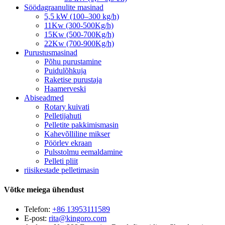
Söödagraanulite masinad
5,5 kW (100–300 kg/h)
11Kw (300-500Kg/h)
15Kw (500-700Kg/h)
22Kw (700-900Kg/h)
Purustusmasinad
Põhu purustamine
Puidulõhkuja
Raketise purustaja
Haamerveski
Abiseadmed
Rotary kuivati
Pelletijahuti
Pelletite pakkimismasin
Kahevõlliline mikser
Pöörlev ekraan
Pulsstolmu eemaldamine
Pelleti pliit
riisikestade pelletimasin
Võtke meiega ühendust
Telefon:
+86 13953111589
E-post:
rita@kingoro.com