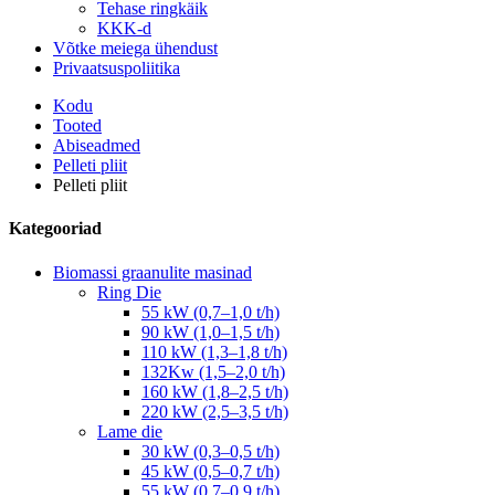
Tehase ringkäik
KKK-d
Võtke meiega ühendust
Privaatsuspoliitika
Kodu
Tooted
Abiseadmed
Pelleti pliit
Pelleti pliit
Kategooriad
Biomassi graanulite masinad
Ring Die
55 kW (0,7–1,0 t/h)
90 kW (1,0–1,5 t/h)
110 kW (1,3–1,8 t/h)
132Kw (1,5–2,0 t/h)
160 kW (1,8–2,5 t/h)
220 kW (2,5–3,5 t/h)
Lame die
30 kW (0,3–0,5 t/h)
45 kW (0,5–0,7 t/h)
55 kW (0,7–0,9 t/h)