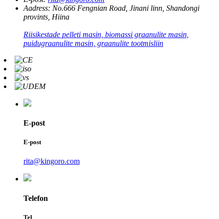
Aadress:
No.666 Fengnian Road, Jinani linn, Shandongi
provints, Hiina
Riisikestade pelleti masin, biomassi graanulite masin,
puidugraanulite masin, graanulite tootmisliin
E-post
E-post
rita@kingoro.com
Telefon
Tel