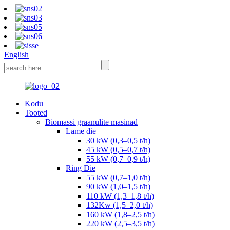
English
Kodu
Tooted
Biomassi graanulite masinad
Lame die
30 kW (0,3–0,5 t/h)
45 kW (0,5–0,7 t/h)
55 kW (0,7–0,9 t/h)
Ring Die
55 kW (0,7–1,0 t/h)
90 kW (1,0–1,5 t/h)
110 kW (1,3–1,8 t/h)
132Kw (1,5–2,0 t/h)
160 kW (1,8–2,5 t/h)
220 kW (2,5–3,5 t/h)