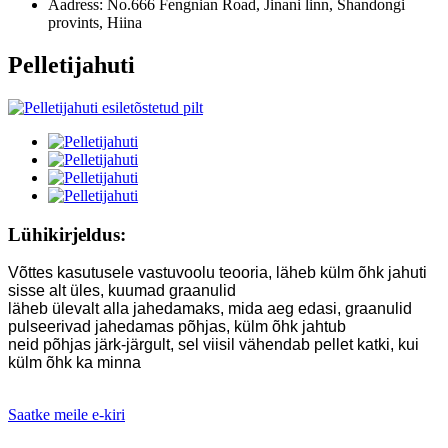
Aadress:
No.666 Fengnian Road, Jinani linn, Shandongi
provints, Hiina
Pelletijahuti
Lühikirjeldus:
Võttes kasutusele vastuvoolu teooria, läheb külm õhk jahuti
sisse alt üles, kuumad graanulid
läheb ülevalt alla jahedamaks, mida aeg edasi, graanulid
pulseerivad jahedamas põhjas, külm õhk jahtub
neid põhjas järk-järgult, sel viisil vähendab pellet katki, kui
külm õhk ka minna
Saatke meile e-kiri