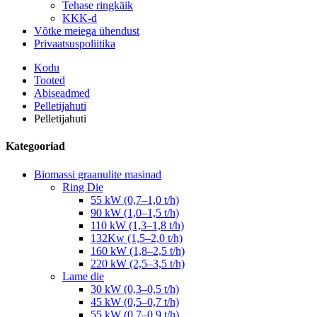
Tehase ringkäik
KKK-d
Võtke meiega ühendust
Privaatsuspoliitika
Kodu
Tooted
Abiseadmed
Pelletijahuti
Pelletijahuti
Kategooriad
Biomassi graanulite masinad
Ring Die
55 kW (0,7–1,0 t/h)
90 kW (1,0–1,5 t/h)
110 kW (1,3–1,8 t/h)
132Kw (1,5–2,0 t/h)
160 kW (1,8–2,5 t/h)
220 kW (2,5–3,5 t/h)
Lame die
30 kW (0,3–0,5 t/h)
45 kW (0,5–0,7 t/h)
55 kW (0,7–0,9 t/h)