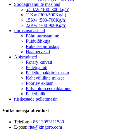
Söödagraanulite masinad
5,5 kW (100–300 kg/h)
11Kw (300-500Kg/h)
15Kw (500-700Kg/h)
22Kw (700-900Kg/h)
Purustusmasinad
Põhu purustamine
Puidulõhkuja
Raketise purustaja
Haamerveski
Abiseadmed
Rotary kuivati
Pelletijahuti
Pelletite pakkimismasin
Kahevõlliline mikser
Pöörlev ekraan
Pulsstolmu eemaldamine
Pelleti pliit
riisikestade pelletimasin
Võtke meiega ühendust
Telefon:
+86 13953111589
E-post:
rita@kingoro.com