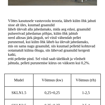
Võttes kasutusele vastuvoolu teooria, läheb külm õhk jahuti
sisse alt üles, kuumad graanulid
läheb ülevalt alla jahedamaks, mida aeg edasi, graanulid
pulseerivad jahedamas põhjas, külm õhk jahtub
need allosas järk-järgult, sel viisil vähendab pellet
purunenud, kui külm õhk läheb ka ülevalt jahedamaks,
mis on sama nagu graanulid, siis kuumad pelletid kohtuvad
ootamatult külma õhuga, siis lähevad graanulid kergesti
katki,
eriti pelletite pind. Sel viisil saab täielikult ja võrdselt
jahtuda, pelleti purunemise kiirus on väiksem kui 0,2%.
Mudel
Võimsus (kw)
Võimsus (t/h)
SKLN1.5
0,25+0,25
1-2,5