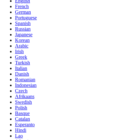
English
French
German
Portuguese
Spanish
Russian
Japanese
Korean
Arabic
Irish
Greek
Turkish
Italian
Danish
Romanian
Indonesian
Czech
Afrikaans
Swedish
Polish
Basque
Catalan
Esperanto
Hindi
Lao