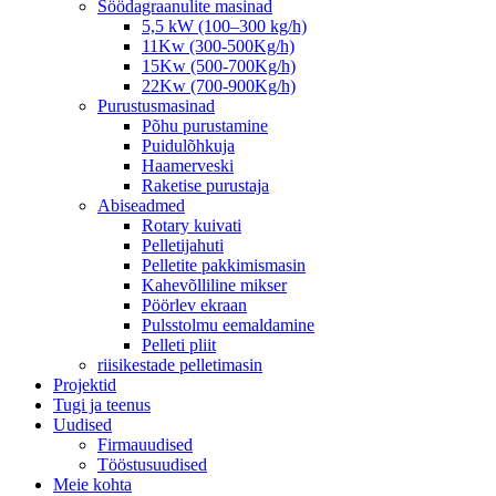
Söödagraanulite masinad
5,5 kW (100–300 kg/h)
11Kw (300-500Kg/h)
15Kw (500-700Kg/h)
22Kw (700-900Kg/h)
Purustusmasinad
Põhu purustamine
Puidulõhkuja
Haamerveski
Raketise purustaja
Abiseadmed
Rotary kuivati
Pelletijahuti
Pelletite pakkimismasin
Kahevõlliline mikser
Pöörlev ekraan
Pulsstolmu eemaldamine
Pelleti pliit
riisikestade pelletimasin
Projektid
Tugi ja teenus
Uudised
Firmauudised
Tööstusuudised
Meie kohta