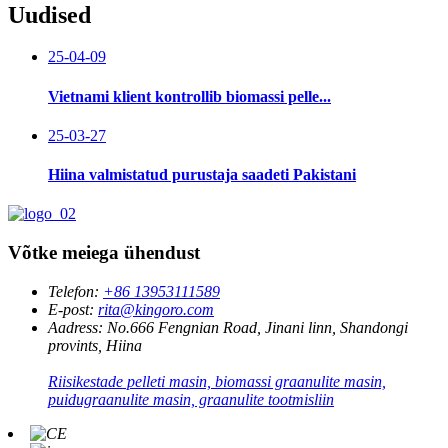
Uudised
25-04-09
Vietnami klient kontrollib biomassi pelle...
25-03-27
Hiina valmistatud purustaja saadeti Pakistani
Võtke meiega ühendust
Telefon:
+86 13953111589
E-post:
rita@kingoro.com
Aadress:
No.666 Fengnian Road, Jinani linn, Shandongi
provints, Hiina
Riisikestade pelleti masin, biomassi graanulite masin,
puidugraanulite masin, graanulite tootmisliin