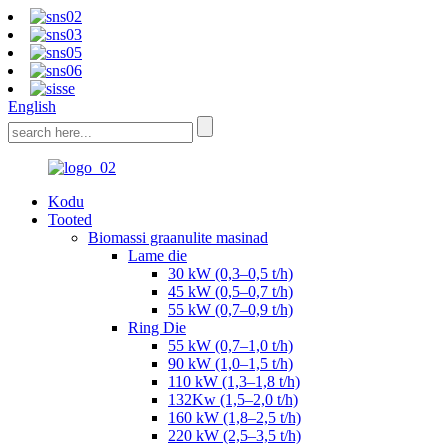
English
Kodu
Tooted
Biomassi graanulite masinad
Lame die
30 kW (0,3–0,5 t/h)
45 kW (0,5–0,7 t/h)
55 kW (0,7–0,9 t/h)
Ring Die
55 kW (0,7–1,0 t/h)
90 kW (1,0–1,5 t/h)
110 kW (1,3–1,8 t/h)
132Kw (1,5–2,0 t/h)
160 kW (1,8–2,5 t/h)
220 kW (2,5–3,5 t/h)