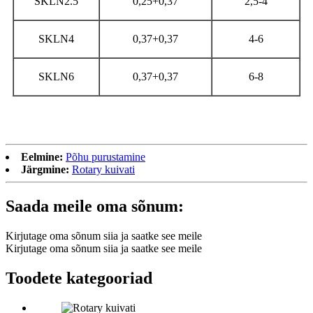
SKLN2.5
0,25+0,37
2,5-4
SKLN4
0,37+0,37
4-6
SKLN6
0,37+0,37
6-8
Eelmine:
Põhu purustamine
Järgmine:
Rotary kuivati
Saada meile oma sõnum:
Kirjutage oma sõnum siia ja saatke see meile
Kirjutage oma sõnum siia ja saatke see meile
Toodete kategooriad