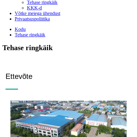
Tehase ringkäik
KKK-d
Võtke meiega ühendust
Privaatsuspoliitika
Kodu
Tehase ringkäik
Tehase ringkäik
Ettevõte