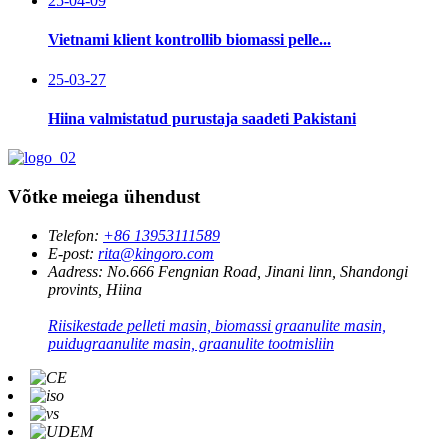
25-04-09
Vietnami klient kontrollib biomassi pelle...
25-03-27
Hiina valmistatud purustaja saadeti Pakistani
Võtke meiega ühendust
Telefon:
+86 13953111589
E-post:
rita@kingoro.com
Aadress:
No.666 Fengnian Road, Jinani linn, Shandongi
provints, Hiina
Riisikestade pelleti masin, biomassi graanulite masin,
puidugraanulite masin, graanulite tootmisliin