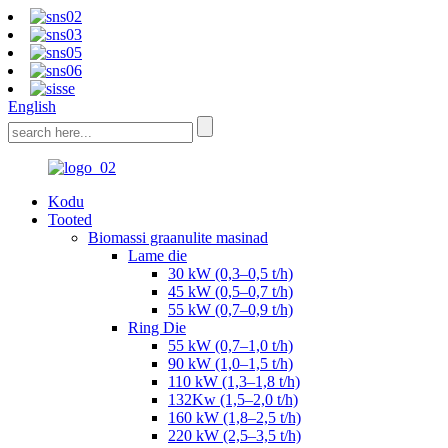
English
Kodu
Tooted
Biomassi graanulite masinad
Lame die
30 kW (0,3–0,5 t/h)
45 kW (0,5–0,7 t/h)
55 kW (0,7–0,9 t/h)
Ring Die
55 kW (0,7–1,0 t/h)
90 kW (1,0–1,5 t/h)
110 kW (1,3–1,8 t/h)
132Kw (1,5–2,0 t/h)
160 kW (1,8–2,5 t/h)
220 kW (2,5–3,5 t/h)