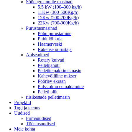
Söödagraanulite masinad
5,5 kW (100–300 kg/h)
11Kw (300-500Kg/h)
15Kw (500-700Kg/h)
22Kw (700-900Kg/h)
Purustusmasinad
Põhu purustamine
Puidulõhkuja
Haamerveski
Raketise purustaja
Abiseadmed
Rotary kuivati
Pelletijahuti
Pelletite pakkimismasin
Kahevõlliline mikser
Pöörlev ekraan
Pulsstolmu eemaldamine
Pelleti pliit
riisikestade pelletimasin
Projektid
Tugi ja teenus
Uudised
Firmauudised
Tööstusuudised
Meie kohta