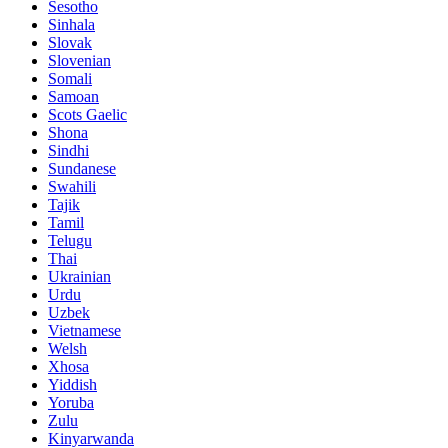
Sesotho
Sinhala
Slovak
Slovenian
Somali
Samoan
Scots Gaelic
Shona
Sindhi
Sundanese
Swahili
Tajik
Tamil
Telugu
Thai
Ukrainian
Urdu
Uzbek
Vietnamese
Welsh
Xhosa
Yiddish
Yoruba
Zulu
Kinyarwanda