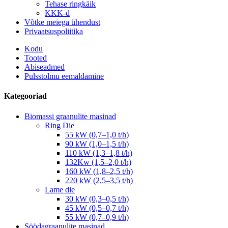
Tehase ringkäik
KKK-d
Võtke meiega ühendust
Privaatsuspoliitika
Kodu
Tooted
Abiseadmed
Pulsstolmu eemaldamine
Kategooriad
Biomassi graanulite masinad
Ring Die
55 kW (0,7–1,0 t/h)
90 kW (1,0–1,5 t/h)
110 kW (1,3–1,8 t/h)
132Kw (1,5–2,0 t/h)
160 kW (1,8–2,5 t/h)
220 kW (2,5–3,5 t/h)
Lame die
30 kW (0,3–0,5 t/h)
45 kW (0,5–0,7 t/h)
55 kW (0,7–0,9 t/h)
Söödagraanulite masinad