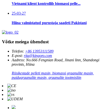
Vietnami klient kontrollib biomassi pelle...
25-03-27
Hiina valmistatud purustaja saadeti Pakistani
Võtke meiega ühendust
Telefon:
+86 13953111589
E-post:
rita@kingoro.com
Aadress:
No.666 Fengnian Road, Jinani linn, Shandongi
provints, Hiina
Riisikestade pelleti masin, biomassi graanulite masin,
puidugraanulite masin, graanulite tootmisliin