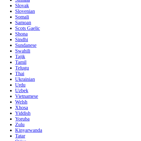
Slovak
Slovenian
Somali
Samoan
Scots Gaelic
Shona
Sindhi
Sundanese
Swahili
Tajik
Tamil
Telugu
Thai
Ukrainian
Urdu
Uzbek
Vietnamese
Welsh
Xhosa
Yiddish
Yoruba
Zulu
Kinyarwanda
Tatar