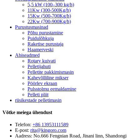
5,5 kW (100–300 kg/h)
11Kw (300-500Kg/h)
15Kw (500-700Kg/h)
22Kw (700-900Kg/h)
Purustusmasinad
Põhu purustamine
Puidulõhkuja
Raketise purustaja
Haamerveski
Abiseadmed
Rotary kuivati
Pelletijahuti
Pelletite pakkimismasin
Kahevõlliline mikser
Pöörlev ekraan
Pulsstolmu eemaldamine
Pelleti pliit
riisikestade pelletimasin
Võtke meiega ühendust
Telefon:
+86 13953111589
E-post:
rita@kingoro.com
Aadress:
No.666 Fengnian Road, Jinani linn, Shandongi