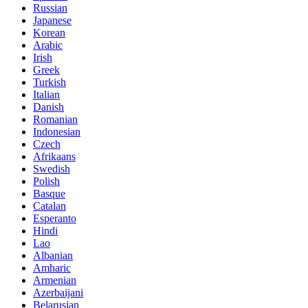
Russian
Japanese
Korean
Arabic
Irish
Greek
Turkish
Italian
Danish
Romanian
Indonesian
Czech
Afrikaans
Swedish
Polish
Basque
Catalan
Esperanto
Hindi
Lao
Albanian
Amharic
Armenian
Azerbaijani
Belarusian