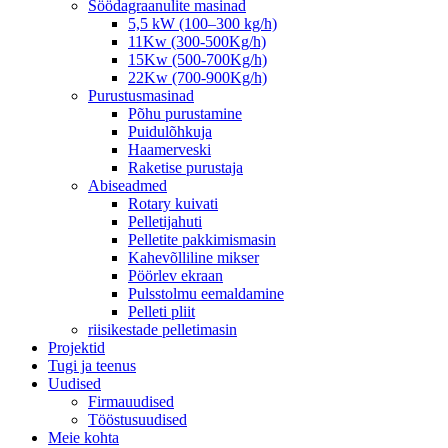
Söödagraanulite masinad
5,5 kW (100–300 kg/h)
11Kw (300-500Kg/h)
15Kw (500-700Kg/h)
22Kw (700-900Kg/h)
Purustusmasinad
Põhu purustamine
Puidulõhkuja
Haamerveski
Raketise purustaja
Abiseadmed
Rotary kuivati
Pelletijahuti
Pelletite pakkimismasin
Kahevõlliline mikser
Pöörlev ekraan
Pulsstolmu eemaldamine
Pelleti pliit
riisikestade pelletimasin
Projektid
Tugi ja teenus
Uudised
Firmauudised
Tööstusuudised
Meie kohta