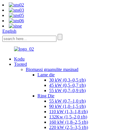
English
Kodu
Tooted
Biomassi graanulite masinad
Lame die
30 kW (0,3–0,5 t/h)
45 kW (0,5–0,7 t/h)
55 kW (0,7–0,9 t/h)
Ring Die
55 kW (0,7–1,0 t/h)
90 kW (1,0–1,5 t/h)
110 kW (1,3–1,8 t/h)
132Kw (1,5–2,0 t/h)
160 kW (1,8–2,5 t/h)
220 kW (2,5–3,5 t/h)