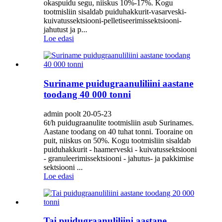
okaspuidu segu, niiskus 10%-17%. Kogu
tootmisliin sisaldab puiduhakkurit-vasarveski-
kuivatussektsiooni-pelletiseerimissektsiooni-
jahutust ja p...
Loe edasi
Suriname puidugraanuliliini aastane
toodang 40 000 tonni
admin poolt 20-05-23
6t/h puidugraanulite tootmisliin asub Surinames.
Aastane toodang on 40 tuhat tonni. Tooraine on
puit, niiskus on 50%. Kogu tootmisliin sisaldab
puiduhakkurit - haamerveski - kuivatussektsiooni
- granuleerimissektsiooni - jahutus- ja pakkimise
sektsiooni ...
Loe edasi
Tai puidugraanuliliini aastane