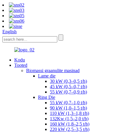
English
Kodu
Tooted
Biomassi graanulite masinad
Lame die
30 kW (0,3–0,5 t/h)
45 kW (0,5–0,7 t/h)
55 kW (0,7–0,9 t/h)
Ring Die
55 kW (0,7–1,0 t/h)
90 kW (1,0–1,5 t/h)
110 kW (1,3–1,8 t/h)
132Kw (1,5–2,0 t/h)
160 kW (1,8–2,5 t/h)
220 kW (2,5–3,5 t/h)