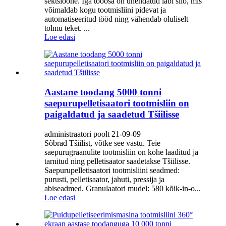
sektsioone. Iga tööosa on ühendatud läbi silo, mis
võimaldab kogu tootmisliini pidevat ja
automatiseeritud tööd ning vähendab oluliselt
tolmu teket. ...
Loe edasi
Aastane toodang 5000 tonni
saepurupelletisaatori tootmisliin on
paigaldatud ja saadetud Tšiilisse
administraatori poolt 21-09-09
Sõbrad Tšiilist, võtke see vastu. Teie
saepurugraanulite tootmisliin on kohe laaditud ja
tarnitud ning pelletisaator saadetakse Tšiilisse.
Saepurupelletisaatori tootmisliini seadmed:
purusti, pelletisaator, jahuti, pressija ja
abiseadmed. Granulaatori mudel: 580 kõik-in-o...
Loe edasi