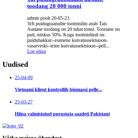
toodang 20 000 tonni
admin poolt 20-05-23
3t/h puidugraanulite tootmisliin asub Tais
Aastane toodang on 20 tuhat tonni. Tooraine on
puit, niiskus 50%. Kogu tootmisliinil on
puiduhakkur--esimene kuivatussektsioon-
vasarveski--teine ​​kuivatussektsioon--pell...
Loe edasi
Uudised
25-04-09
Vietnami klient kontrollib biomassi pelle...
25-03-27
Hiina valmistatud purustaja saadeti Pakistani
Võtke meiega ühendust