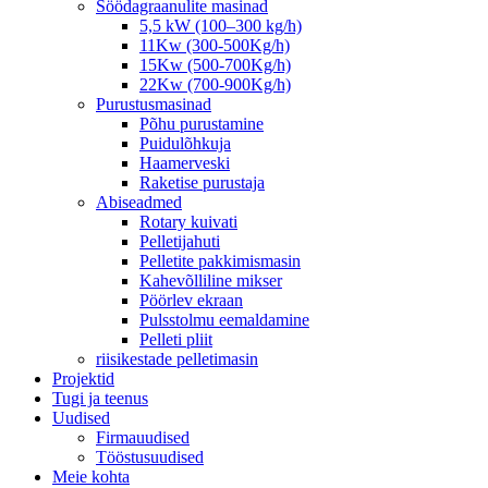
Söödagraanulite masinad
5,5 kW (100–300 kg/h)
11Kw (300-500Kg/h)
15Kw (500-700Kg/h)
22Kw (700-900Kg/h)
Purustusmasinad
Põhu purustamine
Puidulõhkuja
Haamerveski
Raketise purustaja
Abiseadmed
Rotary kuivati
Pelletijahuti
Pelletite pakkimismasin
Kahevõlliline mikser
Pöörlev ekraan
Pulsstolmu eemaldamine
Pelleti pliit
riisikestade pelletimasin
Projektid
Tugi ja teenus
Uudised
Firmauudised
Tööstusuudised
Meie kohta