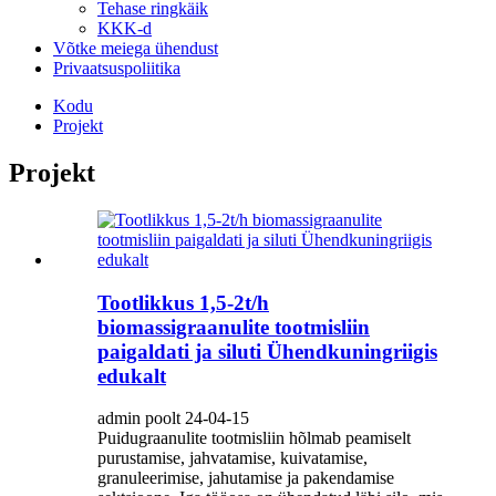
Tehase ringkäik
KKK-d
Võtke meiega ühendust
Privaatsuspoliitika
Kodu
Projekt
Projekt
Tootlikkus 1,5-2t/h
biomassigraanulite tootmisliin
paigaldati ja siluti Ühendkuningriigis
edukalt
admin poolt 24-04-15
Puidugraanulite tootmisliin hõlmab peamiselt
purustamise, jahvatamise, kuivatamise,
granuleerimise, jahutamise ja pakendamise