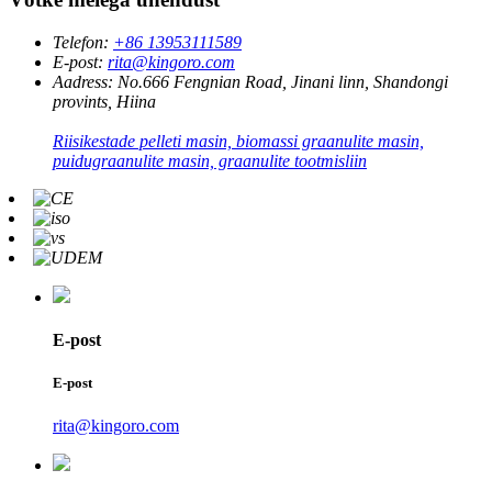
Telefon:
+86 13953111589
E-post:
rita@kingoro.com
Aadress:
No.666 Fengnian Road, Jinani linn, Shandongi
provints, Hiina
Riisikestade pelleti masin, biomassi graanulite masin,
puidugraanulite masin, graanulite tootmisliin
E-post
E-post
rita@kingoro.com