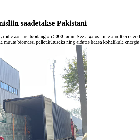
isliin saadetakse Pakistani
, mille aastane toodang on 5000 tonni. See algatus mitte ainult ei edend
a muuta biomassi pelletikütuseks ning aidates kaasa kohalikule energi