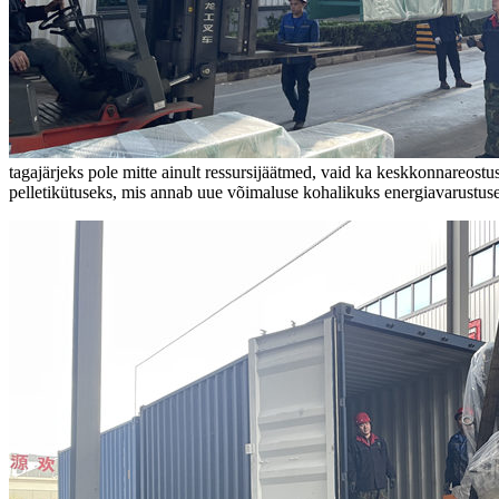
tagajärjeks pole mitte ainult ressursijäätmed, vaid ka keskkonnareost
pelletikütuseks, mis annab uue võimaluse kohalikuks energiavarustus