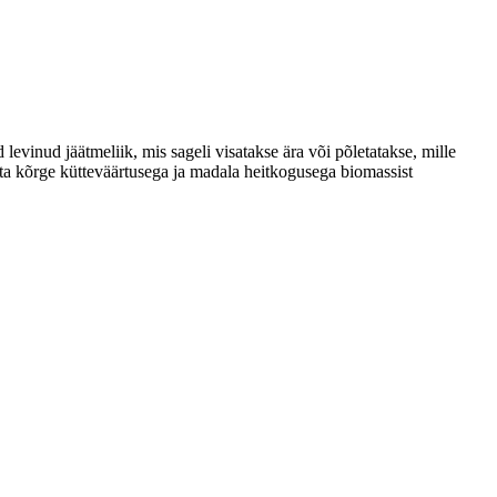
levinud jäätmeliik, mis sageli visatakse ära või põletatakse, mille
uuta kõrge kütteväärtusega ja madala heitkogusega biomassist