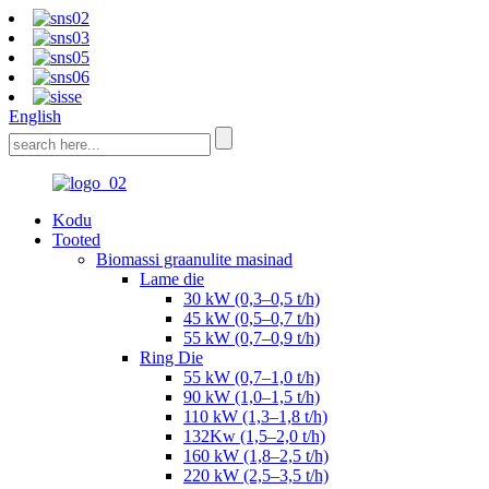
English
Kodu
Tooted
Biomassi graanulite masinad
Lame die
30 kW (0,3–0,5 t/h)
45 kW (0,5–0,7 t/h)
55 kW (0,7–0,9 t/h)
Ring Die
55 kW (0,7–1,0 t/h)
90 kW (1,0–1,5 t/h)
110 kW (1,3–1,8 t/h)
132Kw (1,5–2,0 t/h)
160 kW (1,8–2,5 t/h)
220 kW (2,5–3,5 t/h)