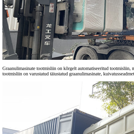
Graanulimasinate tootmisliin on kõrgelt automatiseeritud tootmisliin, 
tootmisliin on varustatud täiustatud graanulimasinate, kuivatusseadme