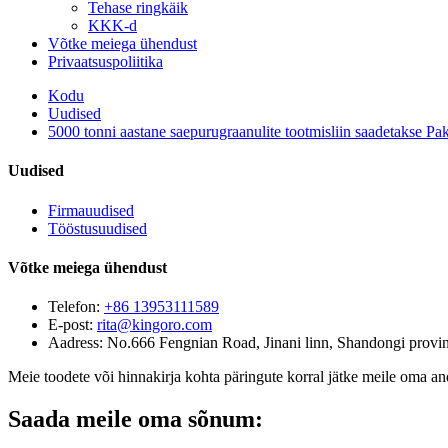
Tehase ringkäik
KKK-d
Võtke meiega ühendust
Privaatsuspoliitika
Kodu
Uudised
5000 tonni aastane saepurugraanulite tootmisliin saadetakse Pak
Uudised
Firmauudised
Tööstusuudised
Võtke meiega ühendust
Telefon:
+86 13953111589
E-post:
rita@kingoro.com
Aadress:
No.666 Fengnian Road, Jinani linn, Shandongi provin
Meie toodete või hinnakirja kohta päringute korral jätke meile oma a
Saada meile oma sõnum: