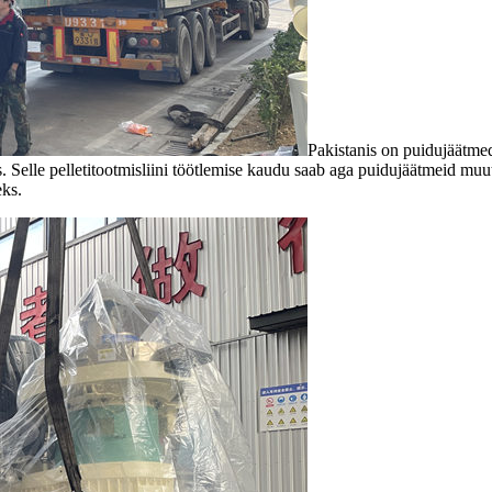
Pakistanis on puidujäätmed 
us. Selle pelletitootmisliini töötlemise kaudu saab aga puidujäätmeid m
eks.