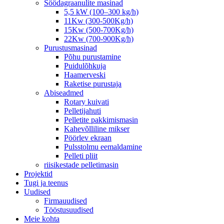
Söödagraanulite masinad
5,5 kW (100–300 kg/h)
11Kw (300-500Kg/h)
15Kw (500-700Kg/h)
22Kw (700-900Kg/h)
Purustusmasinad
Põhu purustamine
Puidulõhkuja
Haamerveski
Raketise purustaja
Abiseadmed
Rotary kuivati
Pelletijahuti
Pelletite pakkimismasin
Kahevõlliline mikser
Pöörlev ekraan
Pulsstolmu eemaldamine
Pelleti pliit
riisikestade pelletimasin
Projektid
Tugi ja teenus
Uudised
Firmauudised
Tööstusuudised
Meie kohta