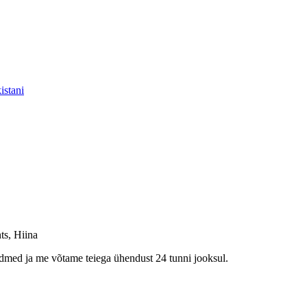
istani
ts, Hiina
ndmed ja me võtame teiega ühendust 24 tunni jooksul.