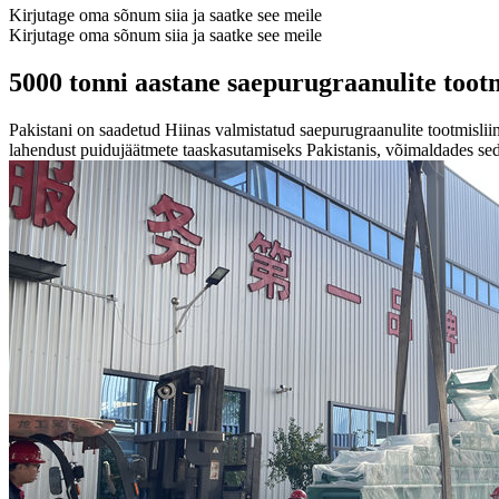
Kirjutage oma sõnum siia ja saatke see meile
Kirjutage oma sõnum siia ja saatke see meile
5000 tonni aastane saepurugraanulite tootm
Pakistani on saadetud Hiinas valmistatud saepurugraanulite tootmisliin
lahendust puidujäätmete taaskasutamiseks Pakistanis, võimaldades sed