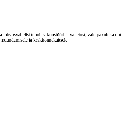
a rahvusvahelist tehnilist koostööd ja vahetust, vaid pakub ka uut
a muundamisele ja keskkonnakaitsele.