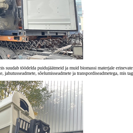
mis suudab töödelda puidujäätmeid ja muid biomassi materjale erinevate p
te, jahutusseadmete, sõelumisseadmete ja transpordiseadmetega, mis taga