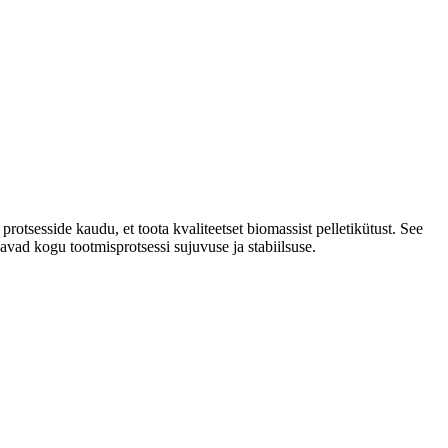
rotsesside kaudu, et toota kvaliteetset biomassist pelletikütust. See
vad kogu tootmisprotsessi sujuvuse ja stabiilsuse.